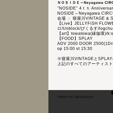
ＮＯＳＩＤＥ～Neyagawa CIR
"NOSIDE" 4ｔｈ Anniversar
NOSIDE～Neyagawa CIRC
会場 ： 寝屋川VINTAGE & 
【Live】JELLYFiSH FLOW
ロ/Unblock/ぴくるす/logchu
【art】towatowa(縁伽環)/k:s
【FOOD】SPLAY
ADV 2000 DOOR 2500(1Dr
op 15:00 st 15:30
※寝屋川VINTAGEとSP
上記のすべてのアーティスト
Tweets by SplaySound