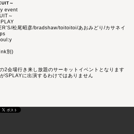
CUIT～
y event
UIT～
SPLAY
ER'S/松尾昭彦/bradshaw/toitoitoi/あおみどり/カサネイ
ps
oul:y
ink別)
LAYの2会場行き来し放題のサーキットイベントとなります
がSPLAYに出演するわけではありません