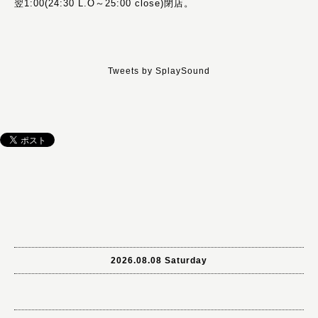
翌1:00(24:30 L.O～25:00 close)閉店。
Tweets by SplaySound
2026.08.08 Saturday