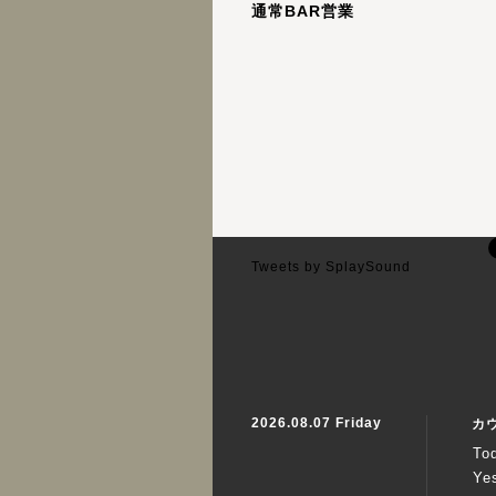
通常BAR営業
Tweets by SplaySound
2026.08.07 Friday
カ
To
Ye