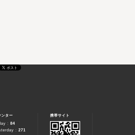
ウンター
携帯サイト
day :
84
sterday :
271