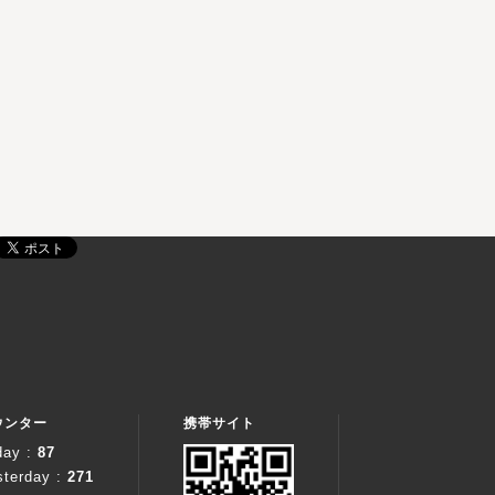
ウンター
携帯サイト
day :
87
sterday :
271