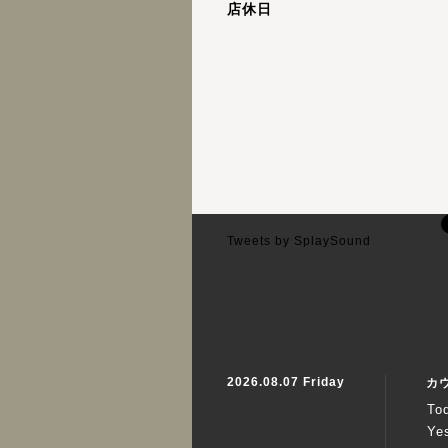
店休日
Tweets by SplaySound
2026.08.07 Friday
カ
To
Ye