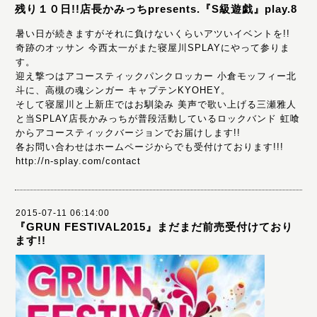
残り１０日!!店長かみっちpresents.『S級遊戯』play.8
暑い日が続きますがそれに負けないくらいアツいイベントを!!
奇跡のオッサン 今西太一がまた寝屋川SPLAYにやって参りま
す。
迎え撃つはアコースティックパンクロッカー 小倉モッフィー北
斗に、高槻の魂シンガー キャプテンKYOHEY。
そして寝屋川と上新庄ではお馴染み 美声で歌い上げる三瀬雅人
と当SPLAY店長かみっちが普段活動しているロックバンド 虹喰
からアコースティックバージョンでお届けします!!
各お問い合わせはホームページからでも受付けております!!!
http://n-splay.com/contact
2015-07-11 06:14:00
『GRUN FESTIVAL2015』まだまだ前売受付けており
ます!!